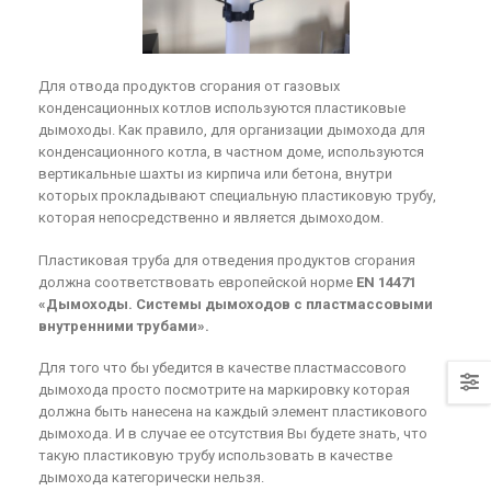
Дымоход для
Almeva
конденсационного котла
Для отвода продуктов сгорания от газовых
Организация слива
конденсационных котлов используются пластиковые
конденсата из
дымоходы. Как правило, для организации дымохода для
конденсационного котла через
конденсационного котла, в частном доме, используются
вертикальные шахты из кирпича или бетона, внутри
нейтрализатор конденсата
которых прокладывают специальную пластиковую трубу,
которая непосредственно и является дымоходом.
Пластиковая труба для отведения продуктов сгорания
должна соответствовать европейской норме
EN 14471
«Дымоходы. Системы дымоходов с пластмассовыми
внутренними трубами».
Для того что бы убедится в качестве пластмассового
дымохода просто посмотрите на маркировку которая
должна быть нанесена на каждый элемент пластикового
дымохода. И в случае ее отсутствия Вы будете знать, что
такую пластиковую трубу использовать в качестве
дымохода категорически нельзя.