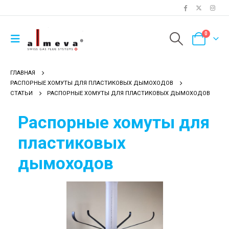
0
ГЛАВНАЯ
РАСПОРНЫЕ ХОМУТЫ ДЛЯ ПЛАСТИКОВЫХ ДЫМОХОДОВ
СТАТЬИ
РАСПОРНЫЕ ХОМУТЫ ДЛЯ ПЛАСТИКОВЫХ ДЫМОХОДОВ
Каскадные дымоходы для
Гранульований наповню
Распорные хомуты для
котлов Viessmann
для нейтралізації
пластиковых
кислотного конденсату
Дымохода для каскада из 7-
дымоходов
ми конденсационных котлов
Дымоход для газового
котла
Дымоход для котлов Vaillant
Комплектация модулей
МН-120, дымоходами